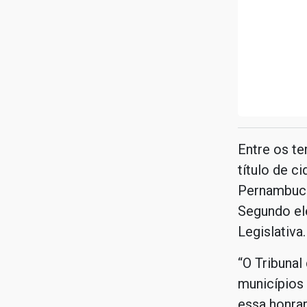
Entre os t
título de c
Pernambuco
Segundo ele
Legislativa.
“O Tribunal
municípios
essa honrar