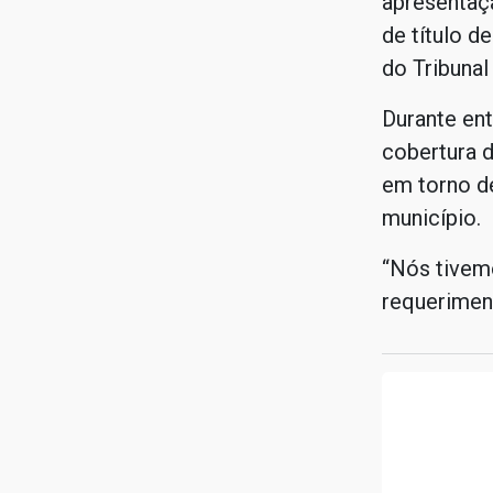
apresentaç
de título d
do Tribuna
Durante ent
cobertura 
em torno d
município.
“Nós tivem
requeriment