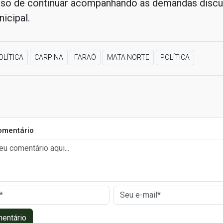
o de continuar acompanhando as demandas discut
icipal.
OLÍTICA
CARPINA
FARAÓ
MATA NORTE
POLÍTICA
omentário
mentário