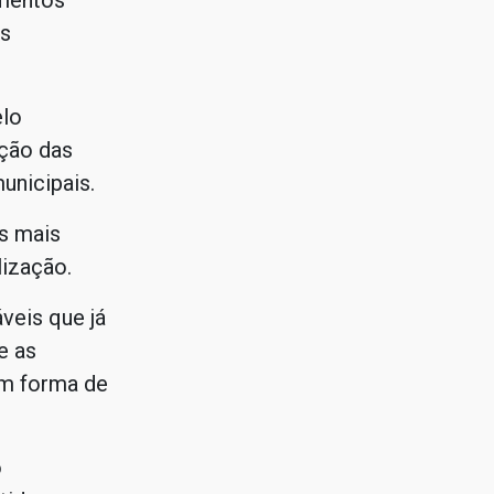
imentos
as
elo
ação das
unicipais.
as mais
lização.
veis que já
e as
em forma de
o