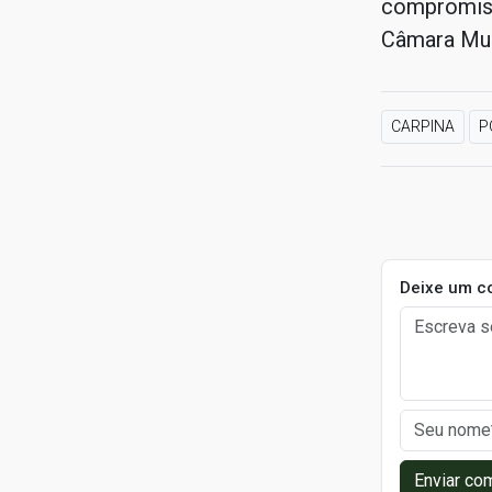
compromiss
Câmara Mun
CARPINA
P
Deixe um c
Enviar co