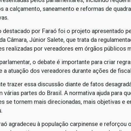
resentadas pelos parlamentares, incluindo requer
os a calçamento, saneamento e reformas de quadr
vas.
 destacado por Faraó foi o projeto apresentado p
da Câmara, Júnior Salete, que trata da regulament
es realizadas por vereadores em órgãos públicos m
arlamentar, o debate é importante para criar regr
e a atuação dos vereadores durante ações de fisca
te trazer essa discussão diante de fatos desagradá
 várias partes do Brasil. A normativa ajuda para qu
es se tornem mais direcionadas, mais objetivas e 
.
araó agradeceu à população carpinense e reforçou 