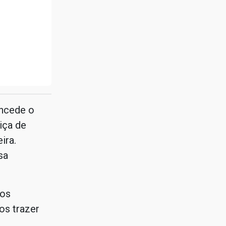
oncede o
iça de
ira.
sa
 os
os trazer