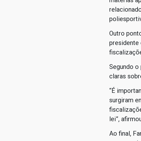
matérias ap
relacionad
poliesporti
Outro ponto
presidente 
fiscalizaçõ
Segundo o p
claras sobr
“É importan
surgiram em
fiscalizaçõ
lei”, afirmou
Ao final, F