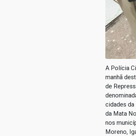
A Polícia C
manhã desta
de Repressã
denominada
cidades da
da Mata No
nos municíp
Moreno, Ig