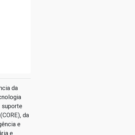
ncia da
cnologia
 suporte
(CORE), da
gência e
ria e