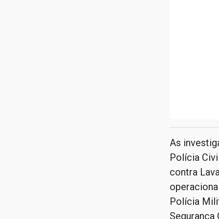
As investig
Polícia Ci
contra Lav
operaciona
Polícia Mil
Segurança O