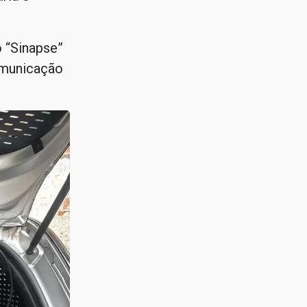
o “Sinapse”
omunicação