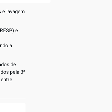
s e lavagem
IRESP) e
ndo a
ados de
dos pela 3ª
 entre