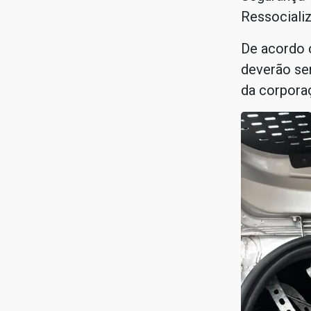
Ressociali
De acordo c
deverão se
da corpora