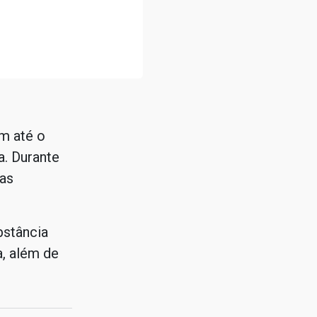
m até o
a. Durante
gas
bstância
a, além de