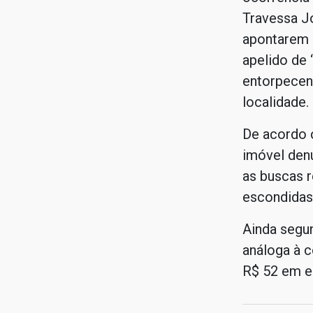
Travessa J
apontarem
apelido de 
entorpecen
localidade.
De acordo 
imóvel denu
as buscas r
escondidas
Ainda segun
análoga à c
R$ 52 em es