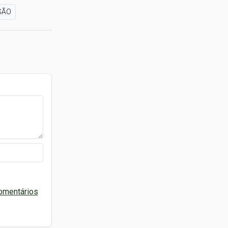
SÃO
omentários