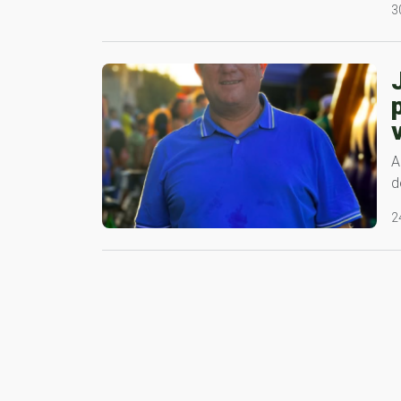
3
A
d
2