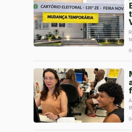
R
t
0
A
tí
0