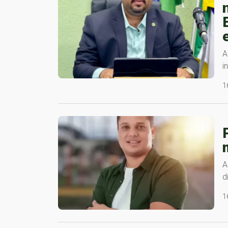
A
i
1
A
d
1