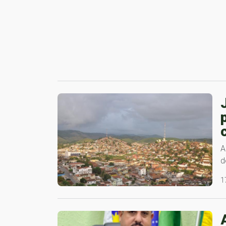
A
d
1