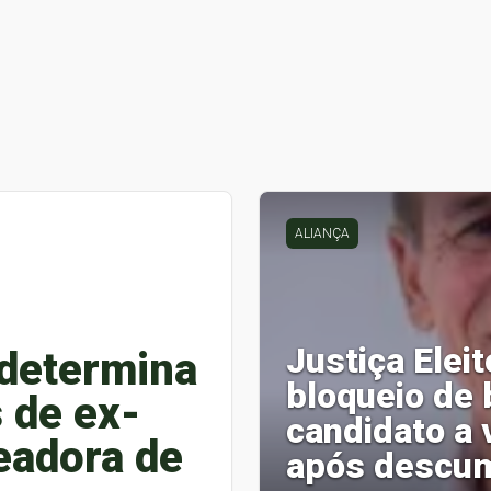
ALIANÇA
Justiça Elei
 determina
bloqueio de 
 de ex-
candidato a 
eadora de
após descum