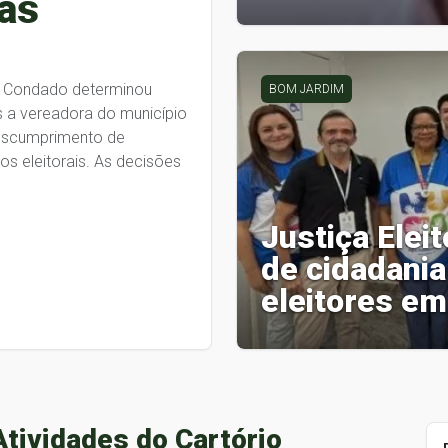
das
 de Condado determinou
BOM JARDIM
 a vereadora do município
descumprimento de
s eleitorais. As decisões
Justiça Elei
de cidadani
eleitores e
Atividades do Cartório