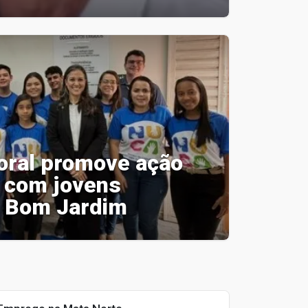
toral promove ação
a com jovens
m Bom Jardim