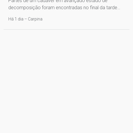
Partes de um cadáver em avançado estado de
decomposição foram encontradas no final da tarde…
Há 1 dia – Carpina