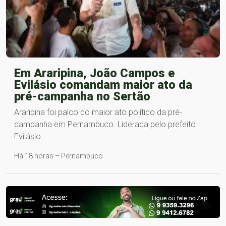
Em Araripina, João Campos e
Evilásio comandam maior ato da
pré-campanha no Sertão
Araripina foi palco do maior ato político da pré-
campanha em Pernambuco. Liderada pelo prefeito
Evilásio…
Há 18 horas – Pernambuco