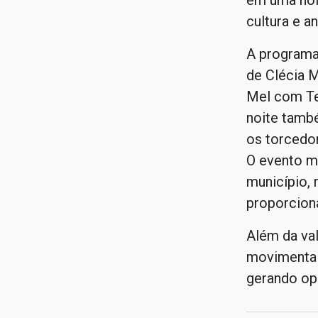
em uma noi
cultura e a
A programa
de Clécia 
Mel com Ter
noite també
os torcedo
O evento ma
município, 
proporcion
Além da val
movimenta 
gerando op