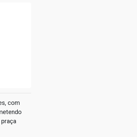
es, com
ometendo
 praça