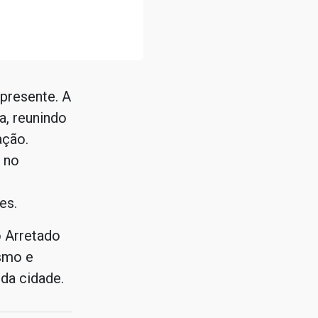
 presente. A
a, reunindo
ação.
 no
es.
o Arretado
smo e
da cidade.