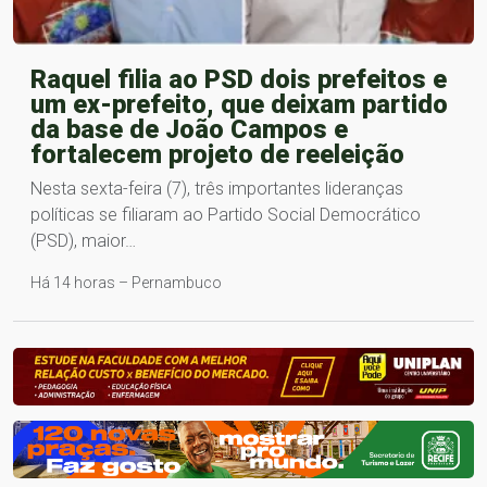
Raquel filia ao PSD dois prefeitos e
um ex-prefeito, que deixam partido
da base de João Campos e
fortalecem projeto de reeleição
Nesta sexta-feira (7), três importantes lideranças
políticas se filiaram ao Partido Social Democrático
(PSD), maior…
Há 14 horas – Pernambuco