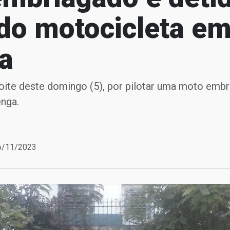
do motocicleta e
ga
ite deste domingo (5), por pilotar uma moto embri
enga.
06/11/2023