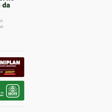
 da
ão
oi