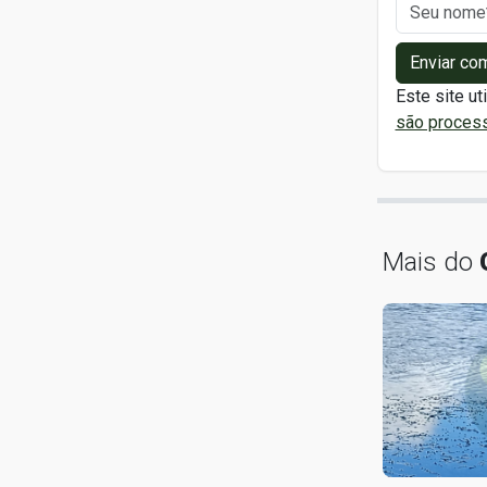
Enviar co
Este site ut
são proces
Mais do