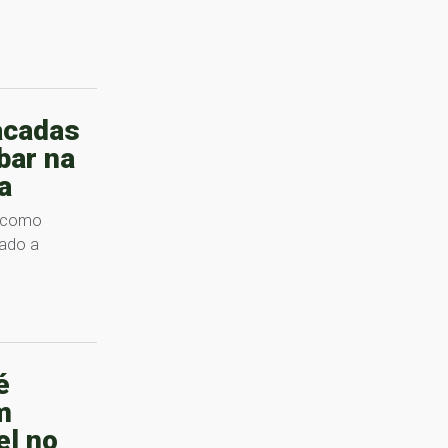
acadas
bar na
a
o como
nado a
é
m
el no