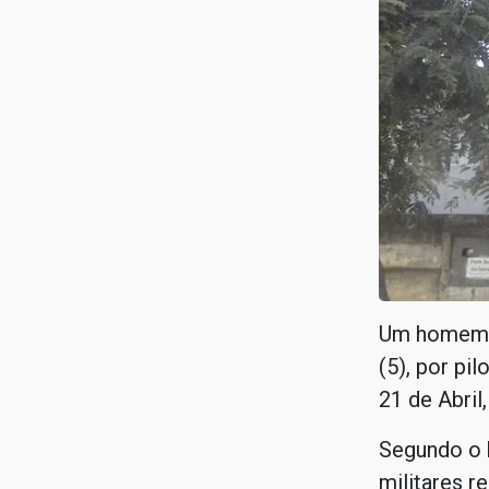
Um homem f
(5), por pi
21 de Abril
Segundo o b
militares r