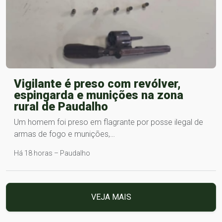
Vigilante é preso com revólver,
espingarda e munições na zona
rural de Paudalho
Um homem foi preso em flagrante por posse ilegal de
armas de fogo e munições,…
Há 18 horas – Paudalho
VEJA MAIS