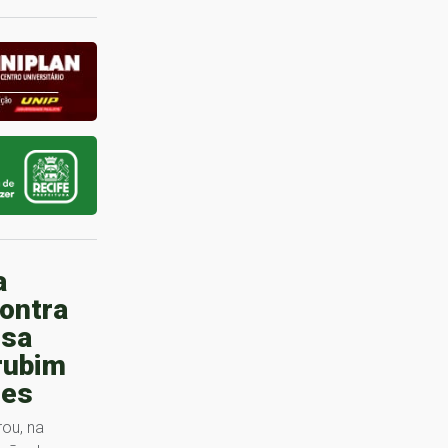
a
ontra
osa
rubim
des
rou, na