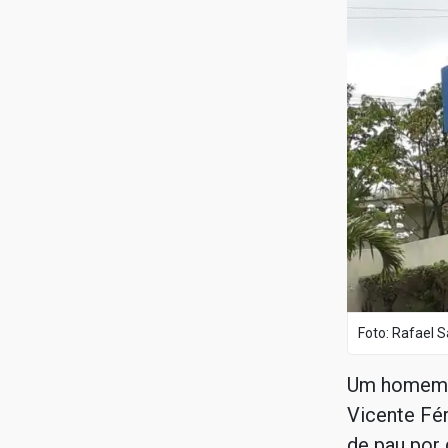
Foto: Rafael S
Um homem d
Vicente Fé
de pau por 