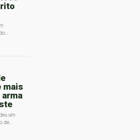
rito
um
ido…
de
e mais
, arma
ste
ndeu um
lo de…