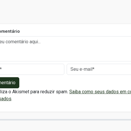
omentário
mentário
iliza o Akismet para reduzir spam.
Saiba como seus dados em c
sados
.