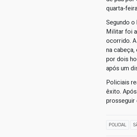
quarta-feira
Segundo o b
Militar foi 
ocorrido. A
na cabeça, 
por dois h
após um di
Policiais r
êxito. Após
prosseguir 
POLICIAL
S