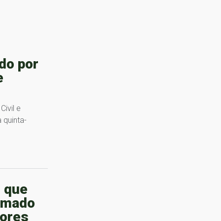
do por
e
ivil e
 quinta-
 que
rmado
ores