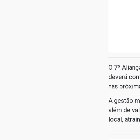
O 7º Alianç
deverá cont
nas próxim
A gestão mu
além de val
local, atra