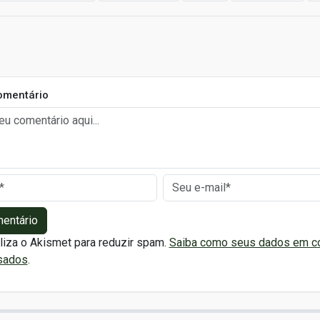
omentário
mentário
iliza o Akismet para reduzir spam.
Saiba como seus dados em c
sados
.