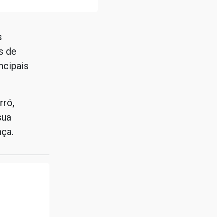
s
s de
ncipais
rró,
sua
nça.