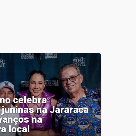
ino celebra
 juninas na Jararaca
vanços na
a local