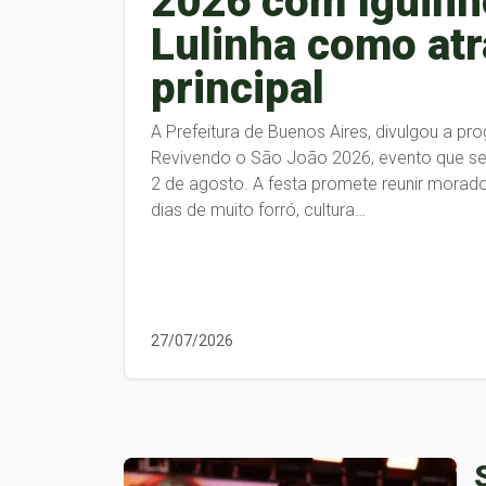
2026 com Iguinh
Lulinha como at
principal
A Prefeitura de Buenos Aires, divulgou a pr
Revivendo o São João 2026, evento que ser
2 de agosto. A festa promete reunir morado
dias de muito forró, cultura…
27/07/2026