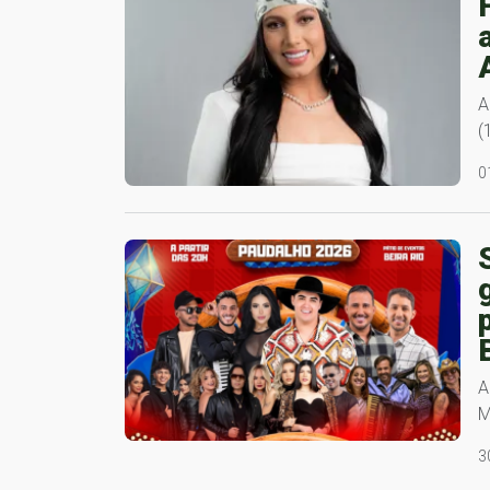
A
(
0
A
M
3