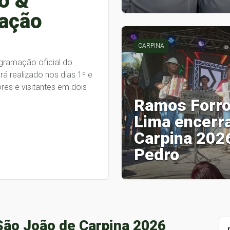
o &
ração
CARPINA
ogramação oficial do
á realizado nos dias 1º e
res e visitantes em dois
Ramos Forro
Lima encerr
Carpina 2026
Pedro
São João de Carpina 2026