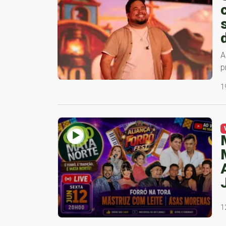
A
p
1
1