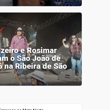
zeiro e Rosimar
am o São João de
 na Ribeira de São