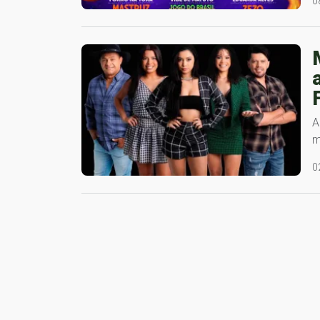
0
A
m
0