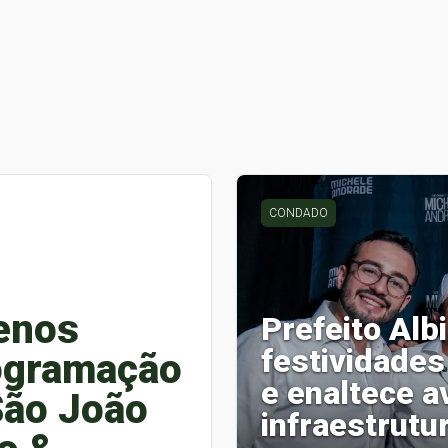
CONDADO
uenos
Prefeito Alb
festividades
rogramação
e enaltece a
São João
infraestrutur