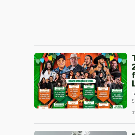
T
S
0