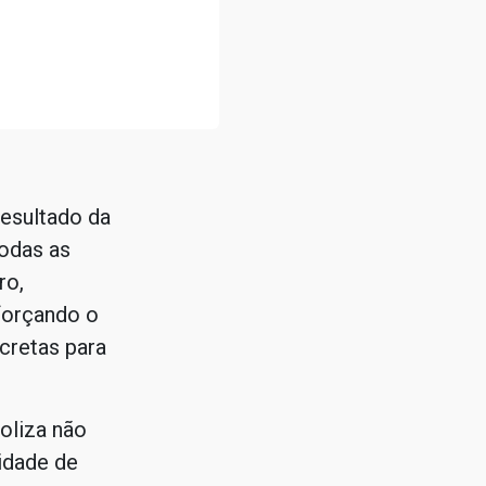
resultado da
todas as
ro,
eforçando o
cretas para
oliza não
idade de