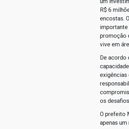
um investi
R$ 6 milhõ
encostas. 
importante
promoção d
vive em áre
De acordo c
capacidade 
exigências 
responsabil
compromiss
os desafios
O prefeito
apenas um 