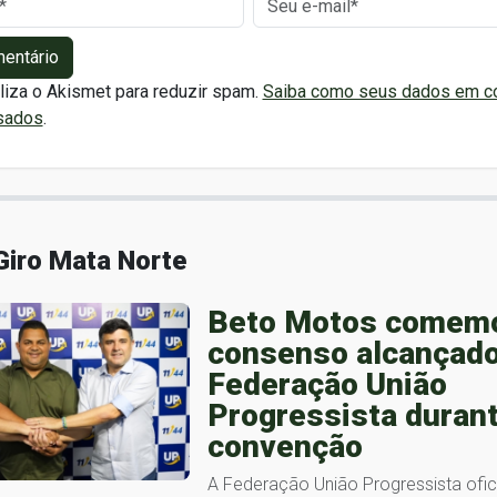
mentário
iliza o Akismet para reduzir spam.
Saiba como seus dados em c
sados
.
Giro Mata Norte
Beto Motos comem
consenso alcançado
Federação União
Progressista duran
convenção
A Federação União Progressista ofici