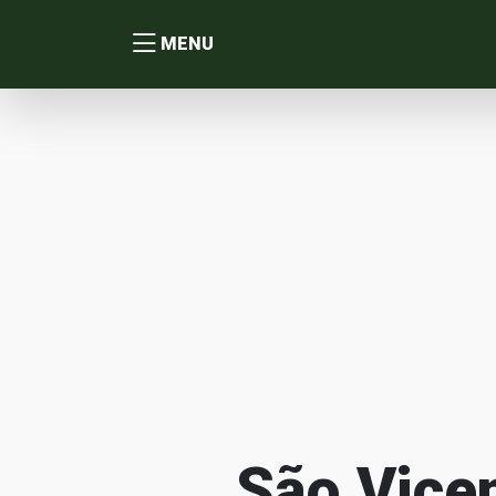
MENU
São Vicen