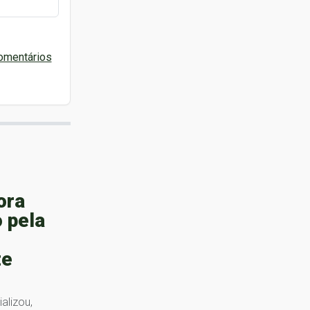
omentários
ora
 pela
te
alizou,