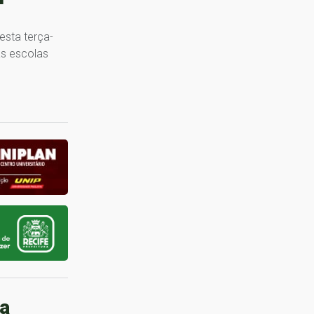
esta terça-
as escolas
a