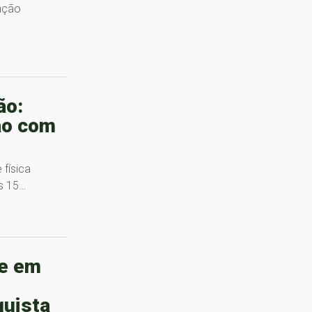
enção
ão:
ão com
 física
s 15…
ue em
quista