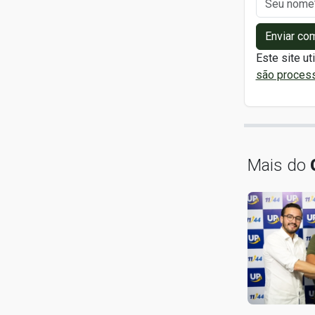
Enviar co
Este site ut
são proces
Mais do