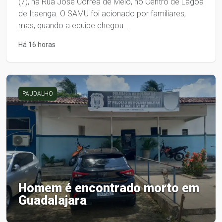
(7), na Rua José Corrêa de Melo, no Centro de Lagoa
de Itaenga. O SAMU foi acionado por familiares,
mas, quando a equipe chegou…
Há 16 horas
PAUDALHO
Homem é encontrado morto em
Guadalajara