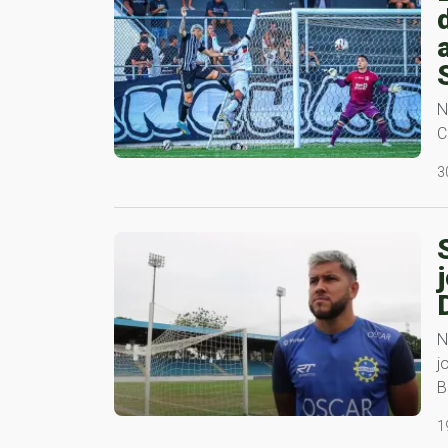
N
C
3
N
j
B
1