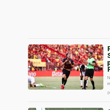
N
i
0