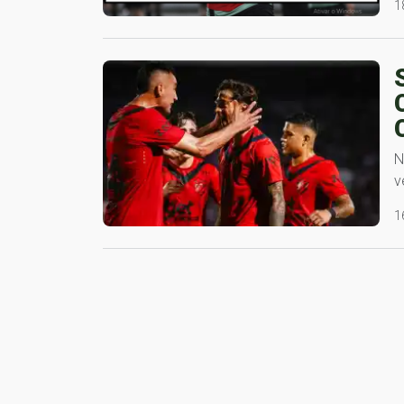
1
N
v
1