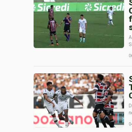
A
S
0
D
n
0