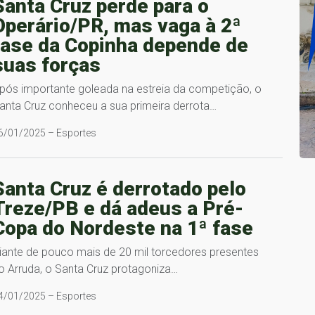
Santa Cruz perde para o
Operário/PR, mas vaga à 2ª
fase da Copinha depende de
suas forças
pós importante goleada na estreia da competição, o
anta Cruz conheceu a sua primeira derrota…
6/01/2025 – Esportes
Santa Cruz é derrotado pelo
Treze/PB e dá adeus a Pré-
Copa do Nordeste na 1ª fase
iante de pouco mais de 20 mil torcedores presentes
o Arruda, o Santa Cruz protagoniza…
4/01/2025 – Esportes