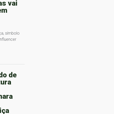
s vai
em
a, símbolo
nfluencer
do de
tura
mara
iça