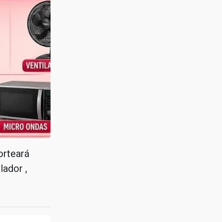
orteará
lador ,