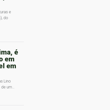
uras e
), do
ima, é
ão em
el em
s Lino
ro de um…