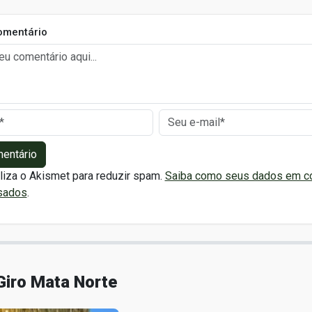
omentário
mentário
iliza o Akismet para reduzir spam.
Saiba como seus dados em c
sados
.
Giro Mata Norte