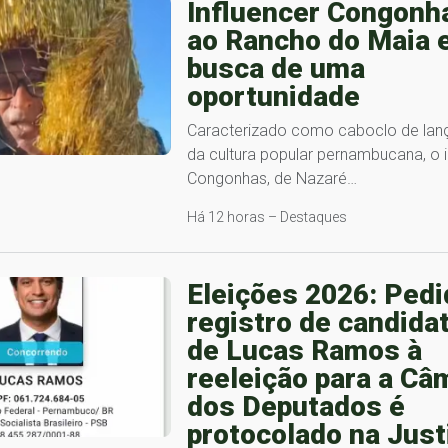
Influencer Congonha
ao Rancho do Maia 
busca de uma
oportunidade
Caracterizado como caboclo de lanç
da cultura popular pernambucana, o i
Congonhas, de Nazaré…
Há 12 horas – Destaques
Eleições 2026: Pedi
registro de candida
de Lucas Ramos à
reeleição para a Câ
dos Deputados é
protocolado na Just