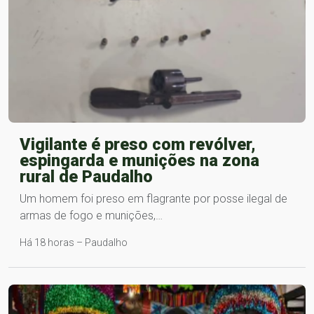
Vigilante é preso com revólver,
espingarda e munições na zona
rural de Paudalho
Um homem foi preso em flagrante por posse ilegal de
armas de fogo e munições,…
Há 18 horas – Paudalho