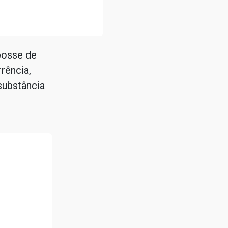
posse de
rência,
substância