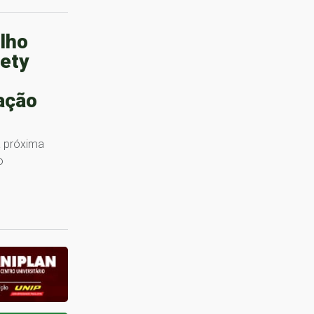
lho
iety
pação
a próxima
o