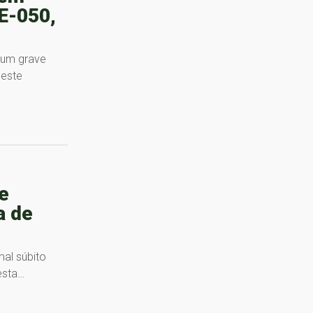
E-050,
 um grave
deste
e
a de
al súbito
esta…