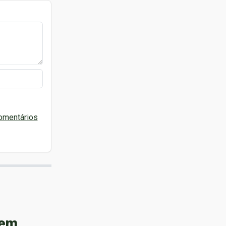
omentários
 em