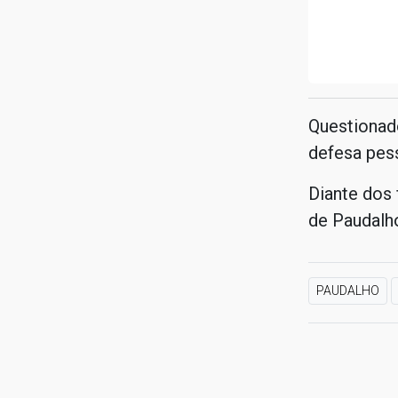
Questionado
defesa pess
Diante dos 
de Paudalh
PAUDALHO