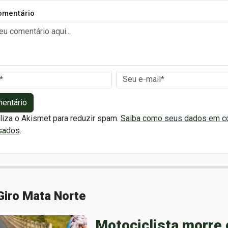
omentário
mentário
iliza o Akismet para reduzir spam.
Saiba como seus dados em c
sados
.
Giro Mata Norte
Motociclista morre