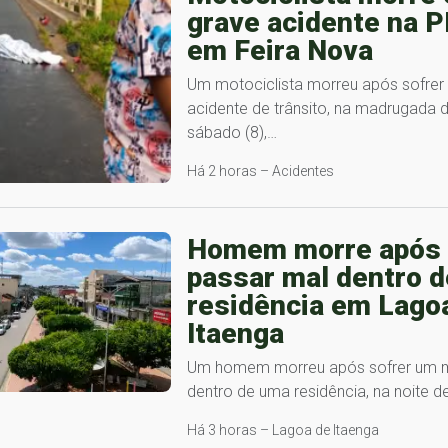
grave acidente na P
em Feira Nova
Um motociclista morreu após sofrer
acidente de trânsito, na madrugada 
sábado (8),…
Há 2 horas – Acidentes
Homem morre após
passar mal dentro d
residência em Lago
Itaenga
Um homem morreu após sofrer um m
dentro de uma residência, na noite d
Há 3 horas – Lagoa de Itaenga