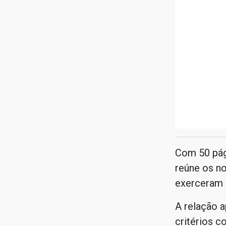
Com 50 pág
reúne os no
exerceram 
A relação 
critérios c