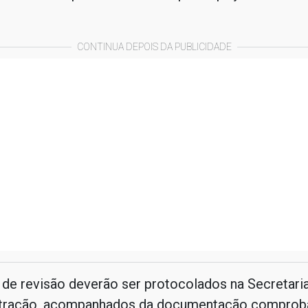
CONTINUA DEPOIS DA PUBLICIDADE
de revisão deverão ser protocolados na Secretari
tração, acompanhados da documentação comproba