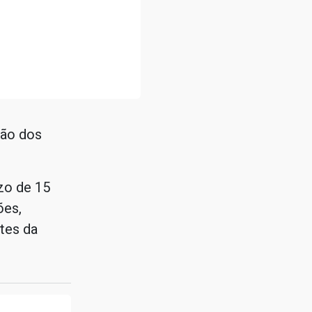
ção dos
azo de 15
ões,
tes da