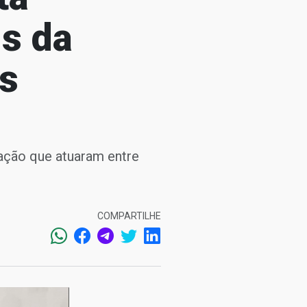
is da
os
cação que atuaram entre
COMPARTILHE