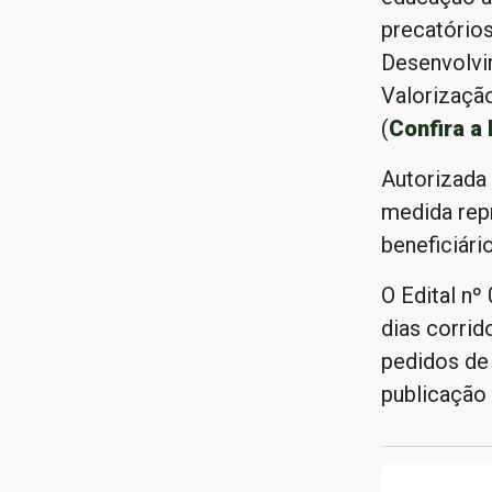
precatório
Desenvolvi
Valorizaçã
(
Confira a 
Autorizada 
medida rep
beneficiári
O Edital nº
dias corri
pedidos de
publicação 