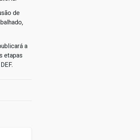
usão de
abalhado,
ublicará a
as etapas
NDEF.