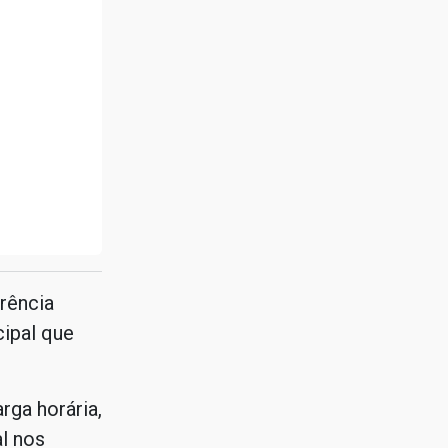
rência
cipal que
ga horária,
al nos