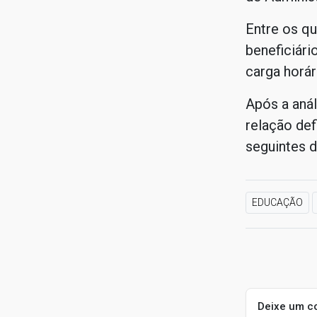
Entre os q
beneficiári
carga horár
Após a anál
relação def
seguintes 
EDUCAÇÃO
Deixe um c