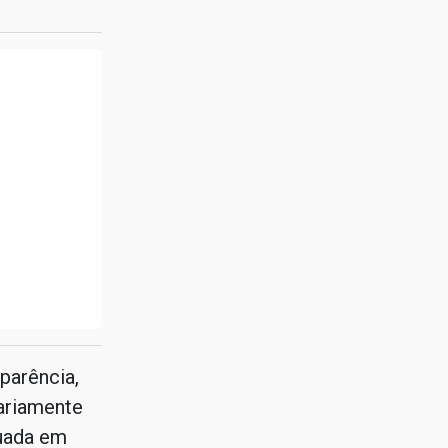
parência,
iariamente
uada em