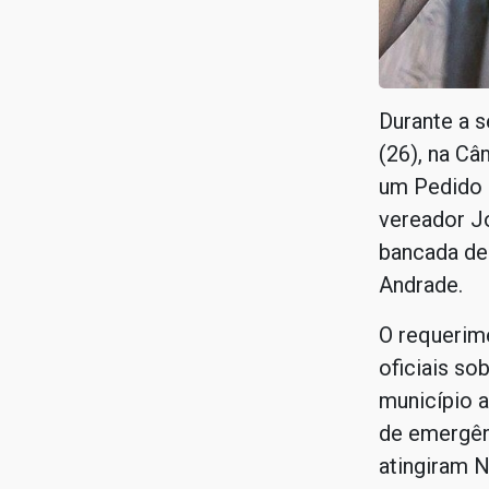
Durante a s
(26), na Câ
um Pedido 
vereador J
bancada de 
Andrade.
O requerim
oficiais so
município 
de emergên
atingiram 