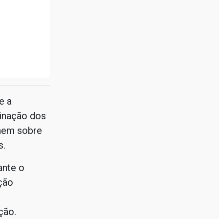
e a
tinação dos
 nem sobre
s.
ante o
ção
ção.