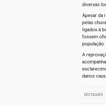
diversas lo
Apesar da 
pelas chuva
ligados à b
fossem ofi
população.
A reprovaç
acompanhav
esclarecim
danos caus
DESTAQUES