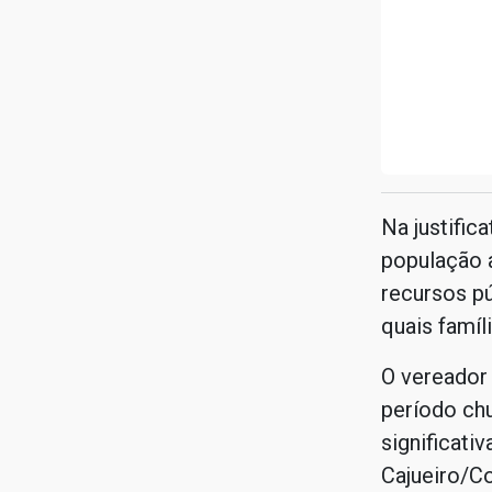
Na justific
população 
recursos pú
quais famíl
O vereador
período ch
significati
Cajueiro/C