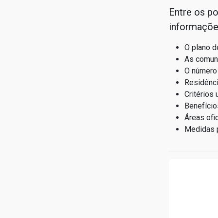
Entre os p
informaçõe
O plano d
As comuni
O número 
Residênc
Critérios 
Benefício
Áreas ofi
Medidas p