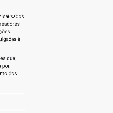
s causados
ereadores
ações
ulgadas à
res que
a por
ento dos