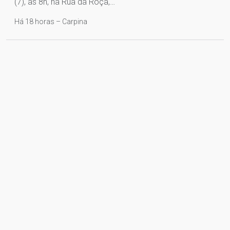
(7), às 8h, na Rua da Roça,…
Há 18 horas – Carpina