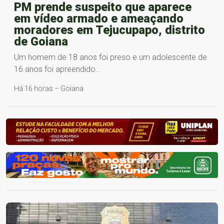
PM prende suspeito que aparece
em vídeo armado e ameaçando
moradores em Tejucupapo, distrito
de Goiana
Um homem de 18 anos foi preso e um adolescente de
16 anos foi apreendido…
Há 16 horas – Goiana