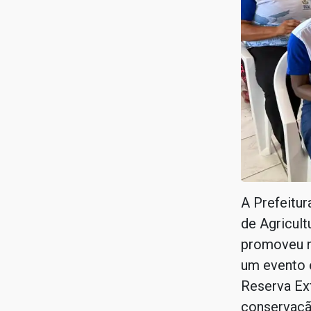
A Prefeitur
de Agricult
promoveu na
um evento
Reserva Ext
conservação