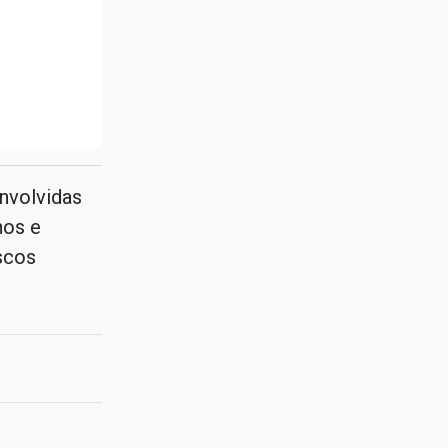
nvolvidas
nos e
scos