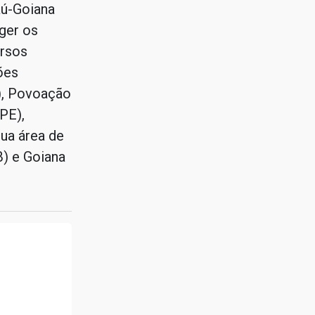
aú-Goiana
ger os
ursos
ões
E), Povoação
PE),
ua área de
B) e Goiana