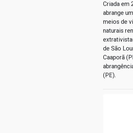
Criada em 2
abrange uma
meios de vi
naturais re
extrativist
de São Lour
Caaporã (P
abrangência
(PE).