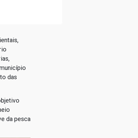
entais,
rio
ias,
município
to das
bjetivo
meio
ve da pesca