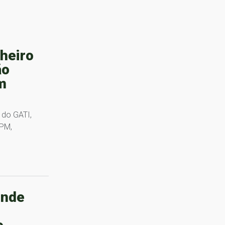
nheiro
ão
m
 do GATI,
BPM,
ende