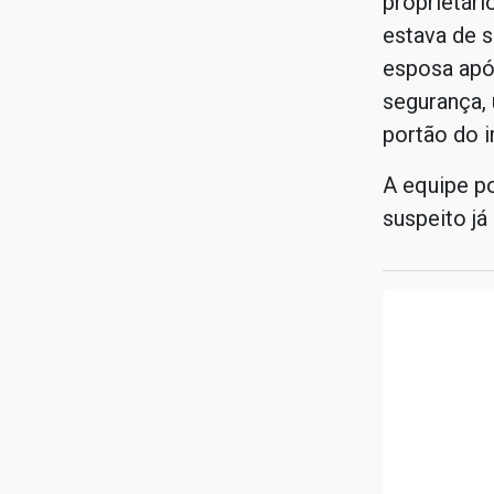
proprietário
estava de s
esposa após
segurança,
portão do i
A equipe po
suspeito já