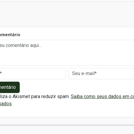
omentário
mentário
iliza o Akismet para reduzir spam.
Saiba como seus dados em c
sados
.