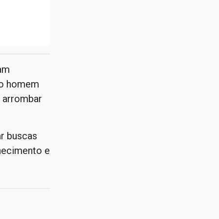
ram
e o homem
r arrombar
ar buscas
nhecimento e