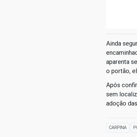
Ainda segu
encaminhad
aparenta se
o portão, e
Após confi
sem localiz
adoção das
CARPINA
P