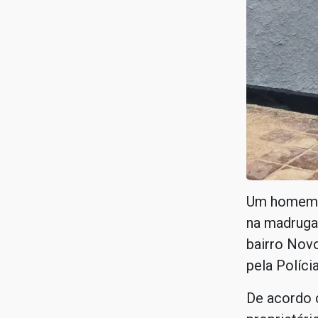
Um homem t
na madrugad
bairro Novo
pela Políci
De acordo 