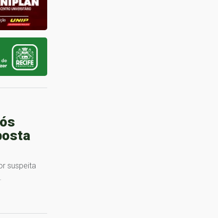
pós
posta
r suspeita
…