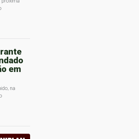
a próxima
o
urante
ndado
ão em
ido, na
o