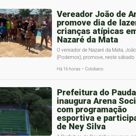
Vereador João de A
promove dia de laze
crianças atípicas e
Nazaré da Mata
O vereador de Nazaré da Mata, João
(Podemos), promove, neste sábado 
Há 16 horas – Cotidiano
Prefeitura do Pauda
inaugura Arena Soc
com programação
esportiva e partici
de Ney Silva