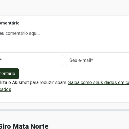
omentário
mentário
iliza o Akismet para reduzir spam.
Saiba como seus dados em c
sados
.
Giro Mata Norte