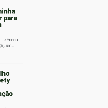
ninha
r para
m
 de Aninha
(8), um…
lho
iety
pação