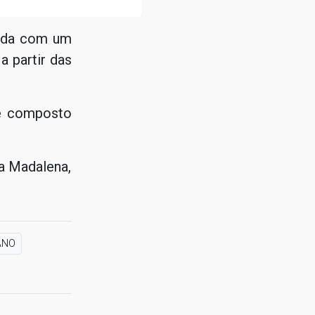
rada com um
a partir das
 é composto
a Madalena,
ANO