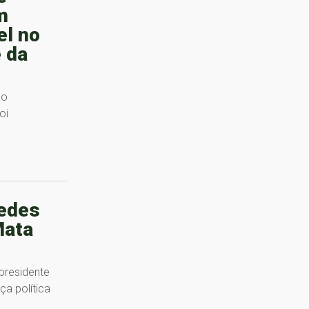
m
el no
 da
ão
oi
edes
Mata
presidente
a política