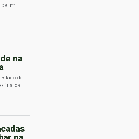
ro de um…
de na
a
 estado de
 final da
acadas
bar na