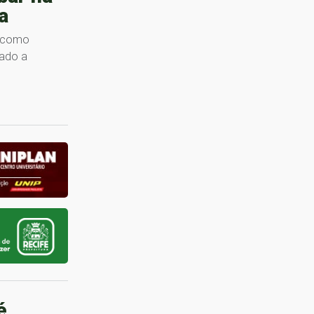
a
o como
nado a
é