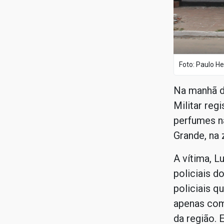
Foto: Paulo He
Na manhã de
Militar reg
perfumes n
Grande, na 
A vítima, Lu
policiais d
policiais qu
apenas com
da região. E