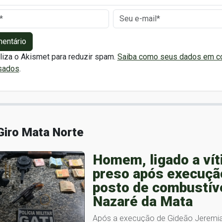
mentário
iliza o Akismet para reduzir spam.
Saiba como seus dados em c
sados
.
Giro Mata Norte
Homem, ligado a vít
preso após execuç
posto de combustív
Nazaré da Mata
Após a execução de Gideão Jeremia