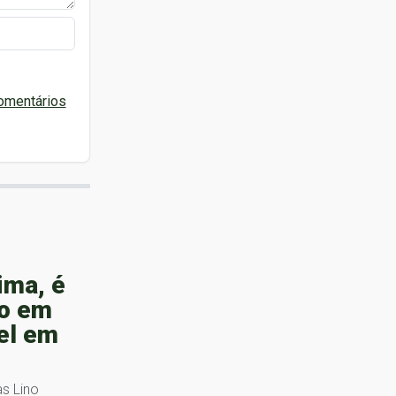
omentários
ima, é
ão em
el em
s Lino