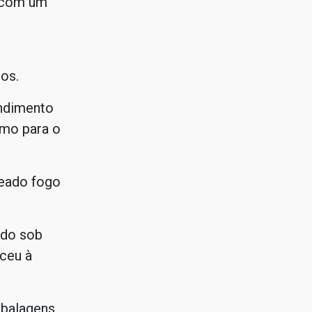
s com um
os.
endimento
mo para o
teado fogo
ido sob
ceu à
mbalagens