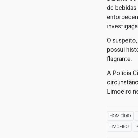
de bebidas
entorpecent
investigaçã
O suspeito
possui hist
flagrante.
A Polícia C
circunstânc
Limoeiro n
HOMICÍDIO
LIMOEIRO
P