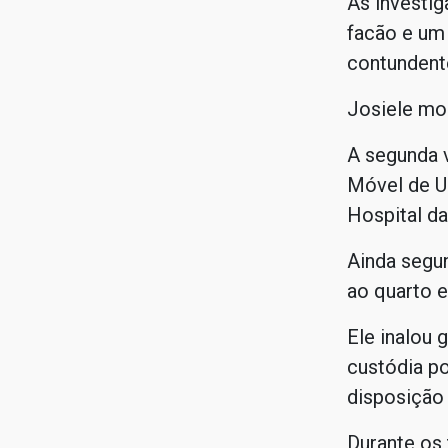
As investi
facão e um
contundent
Josiele mor
A segunda v
Móvel de U
Hospital da
Ainda segun
ao quarto e
Ele inalou 
custódia p
disposição 
Durante os 