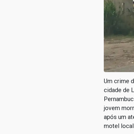
Um crime d
cidade de L
Pernambuco
jovem morre
após um ate
motel local