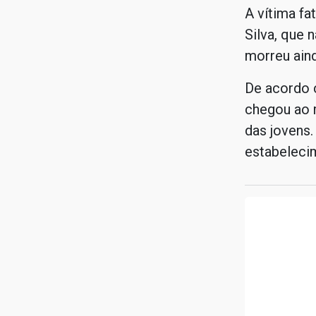
A vítima fa
Silva, que 
morreu aind
De acordo c
chegou ao 
das jovens.
estabeleci