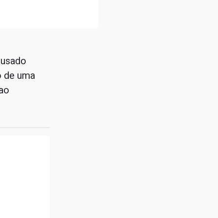
cusado
o de uma
 ao