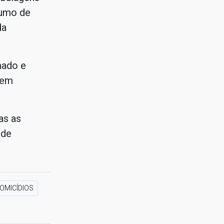
sumo de
da
mado e
 em
as as
 de
OMICÍDIOS