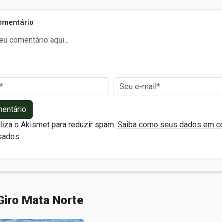
omentário
mentário
iliza o Akismet para reduzir spam.
Saiba como seus dados em c
sados
.
Giro Mata Norte