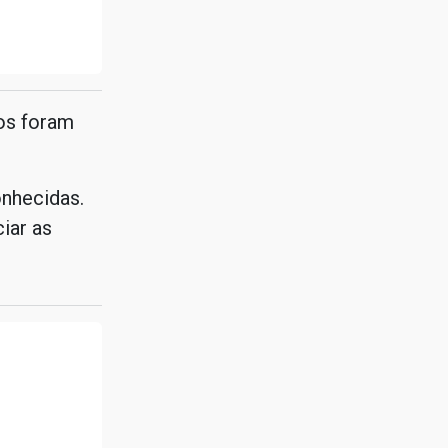
ros foram
onhecidas.
iar as