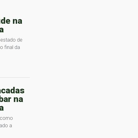
de na
a
 estado de
 final da
acadas
bar na
a
o como
nado a