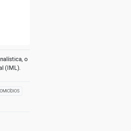
alística, o
l (IML).
OMICÍDIOS