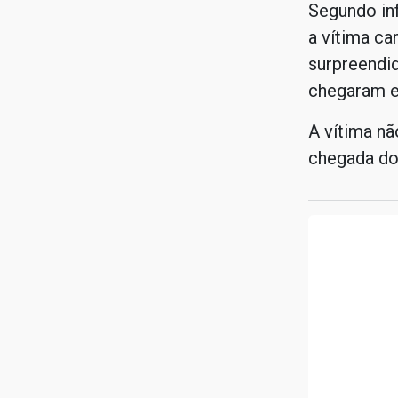
Segundo in
a vítima ca
surpreendi
chegaram e
A vítima nã
chegada do