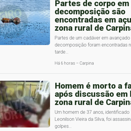
Partes de corpo em
decomposição são
encontradas em açu
zona rural de Carpin
Partes de um cadáver em avançado
decomposição foram encontradas no
tarde…
Há 6 horas – Carpina
Homem é morto a f
após discussão em 
zona rural de Carpin
Um homem de 37 anos, identificad
Leonilson Vieira da Silva, foi assassi
golpes…