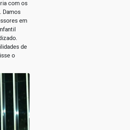
ria com os
o. Damos
essores em
fantil
izado.
ilidades de
isse o