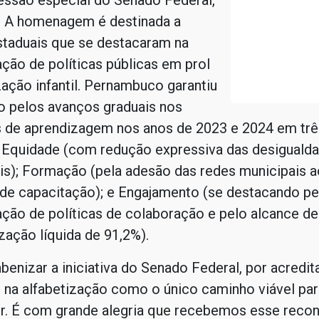
essão especial do Senado Federal,
a. A homenagem é destinada a
staduais que se destacaram na
ão de políticas públicas em prol
zação infantil. Pernambuco garantiu
o pelos avanços graduais nos
s de aprendizagem nos anos de 2023 e 2024 em trê
: Equidade (com redução expressiva das desiguald
is); Formação (pela adesão das redes municipais a
de capacitação); e Engajamento (se destacando pe
ção de políticas de colaboração e pelo alcance de
zação líquida de 91,2%).
benizar a iniciativa do Senado Federal, por acredit
 na alfabetização como o único caminho viável pa
er. É com grande alegria que recebemos esse reco