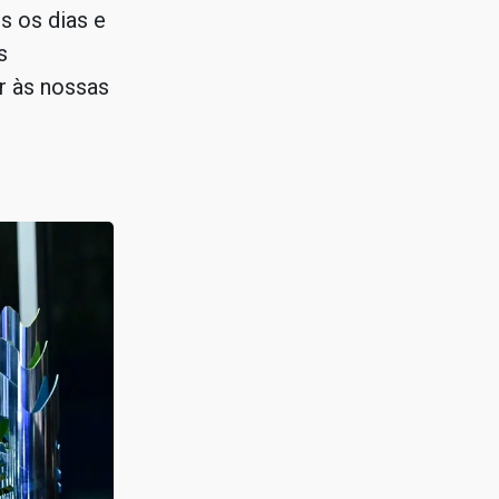
s os dias e
s
r às nossas