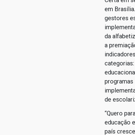
Certa em s
em Brasíli
gestores e
implementaç
da alfabeti
a premiaçã
indicadore
categorias
educaciona
programas 
implementa
de escolari
“Quero para
educação e
país cresc