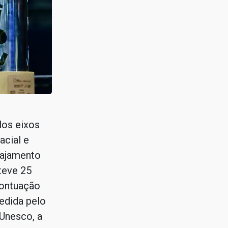
o
los eixos
acial e
gajamento
teve 25
pontuação
edida pelo
Unesco, a