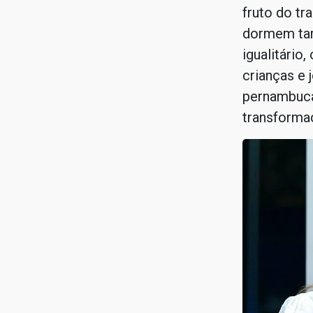
fruto do t
dormem tar
igualitário
crianças e
pernambuca
transformaç