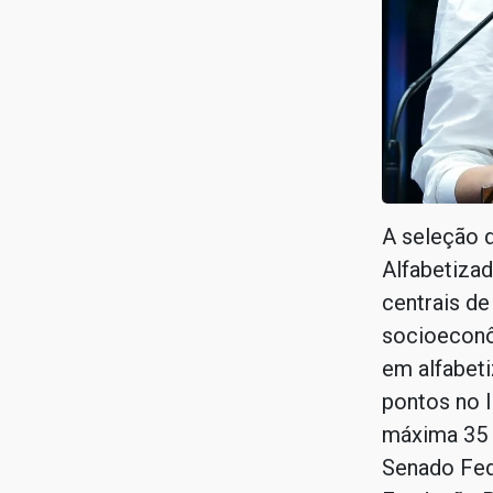
A seleção d
Alfabetizad
centrais de
socioeconô
em alfabet
pontos no 
máxima 35 
Senado Fed