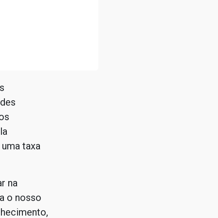
s
ades
os
la
 uma taxa
ar na
ra o nosso
nhecimento,