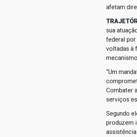
afetam dire
TRAJETÓR
sua atuaçã
federal por
voltadas à 
mecanismos
“Um mandat
comprometi
Combater a 
serviços es
Segundo el
produzem i
assistência 