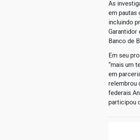
As investig
em pautas 
incluindo p
Garantidor 
Banco de Br
Em seu pro
“mais um t
em parceria
relembrou 
federais An
participou 