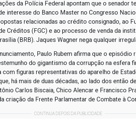
ações da Polícia Federal apontam que o senador te
de interesse do Banco Master no Congresso Nacion
ropostas relacionadas ao crédito consignado, ao F
de Créditos (FGC) e ao processo de venda da insti
asília (BRB). Jaques Wagner nega qualquer irregul
nunciamento, Paulo Rubem afirma que o episódio 
estemunho do gigantismo da corrupção na esfera fi
 com figuras representativas do aparelho de Estado
que, há mais de duas décadas, ao lado dos então d
tônio Carlos Biscaia, Chico Alencar e Francisco Pr
da criação da Frente Parlamentar de Combate à Co
CONTINUA DEPOIS DA PUBLICIDADE