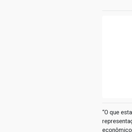
“O que est
representaç
econômicos