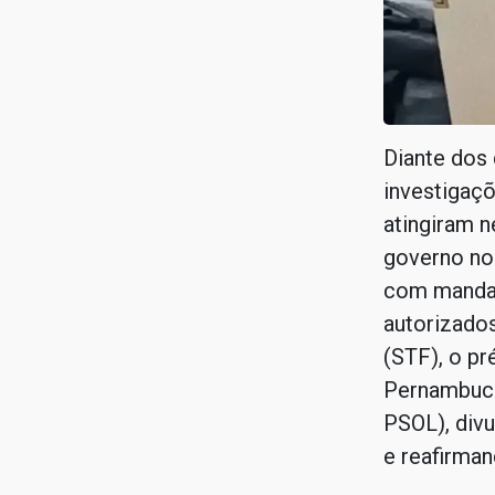
Diante dos
investigaç
atingiram ne
governo no
com mandad
autorizado
(STF), o pr
Pernambuco
PSOL), div
e reafirman