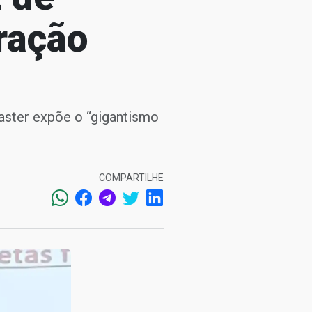
eração
ster expõe o “gigantismo
COMPARTILHE