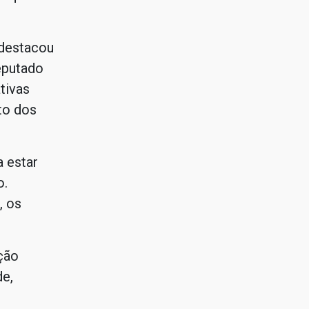
destacou
eputado
tivas
to dos
 estar
o.
, os
ção
e,