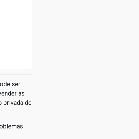
ode ser
eender as
o privada de
roblemas