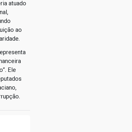
ria atuado
al,
undo
tuição ao
aridade.
representa
nanceira
”. Ele
eputados
aciano,
rrupção.