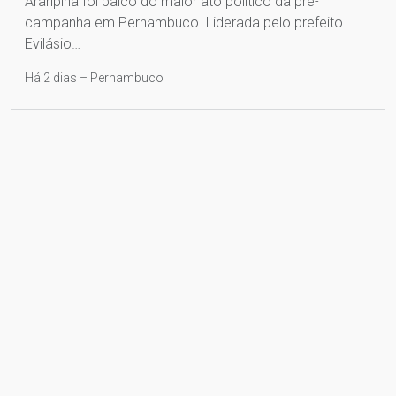
Araripina foi palco do maior ato político da pré-
campanha em Pernambuco. Liderada pelo prefeito
Evilásio…
Há 2 dias – Pernambuco