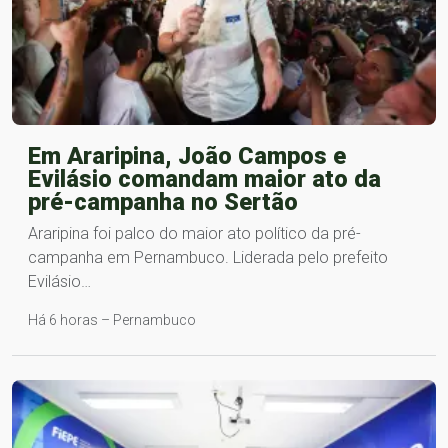
Em Araripina, João Campos e
Evilásio comandam maior ato da
pré-campanha no Sertão
Araripina foi palco do maior ato político da pré-
campanha em Pernambuco. Liderada pelo prefeito
Evilásio…
Há 6 horas – Pernambuco