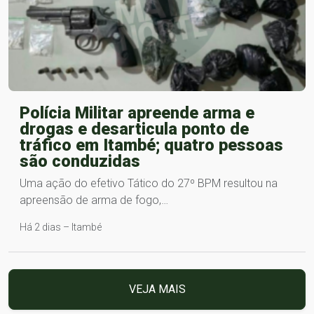
Polícia Militar apreende arma e
drogas e desarticula ponto de
tráfico em Itambé; quatro pessoas
são conduzidas
Uma ação do efetivo Tático do 27º BPM resultou na
apreensão de arma de fogo,…
Há 2 dias – Itambé
VEJA MAIS