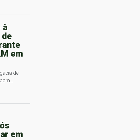
 à
 de
rante
AM em
gacia de
o com…
pós
tar em