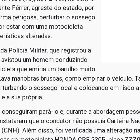
nte Férrer, agreste do estado, por
forma perigosa, perturbar o sossego
por estar com uma motocicleta
rísticas alteradas.
da Polícia Militar, que registrou a
, avistou um homem conduzindo
cleta que emitia um barulho muito
izava manobras bruscas, como empinar o veículo. T
rturbando o sossego local e colocando em risco a
e a sua própria.
s conseguiram pará-lo e, durante a abordagem pess
onstataram que o condutor não possuía Carteira Na
 (CNH). Além disso, foi verificada uma alteração n
ticas da motocicleta HONDA CRF 230R, placa ZZZ0