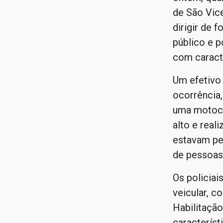
de São Vice
dirigir de 
público e 
com caracte
Um efetivo 
ocorrência
uma motoci
alto e real
estavam pe
de pessoas 
Os policiai
veicular, c
Habilitação
caracterís