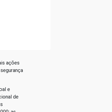
ais ações
 segurança
oal e
cional de
as
000: as