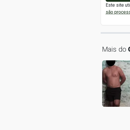
Este site ut
são proces
Mais do