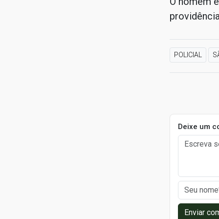
O homem e 
providência
POLICIAL
S
Deixe um c
Enviar co