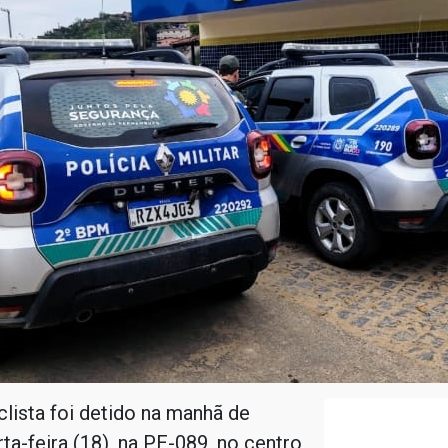
lista foi detido na manhã de
ta-feira (18), na PE-089, no centro