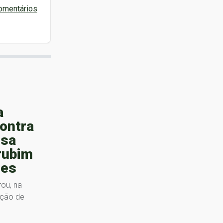
omentários
a
ontra
osa
rubim
des
rou, na
ação de