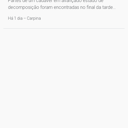
Partes de um cadáver em avançado estado de
decomposição foram encontradas no final da tarde…
Há 1 dia – Carpina