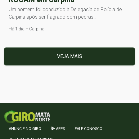
Um homem foi conduzido à Delegacia de Polícia de
Carpina após ser flagrado com pedras…
Há 1 dia – Carpina
VEJA MAIS
ANUNCIE NO GIRO
APPS
FALE CONOSCO