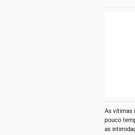
As vítimas 
pouco temp
as intimida