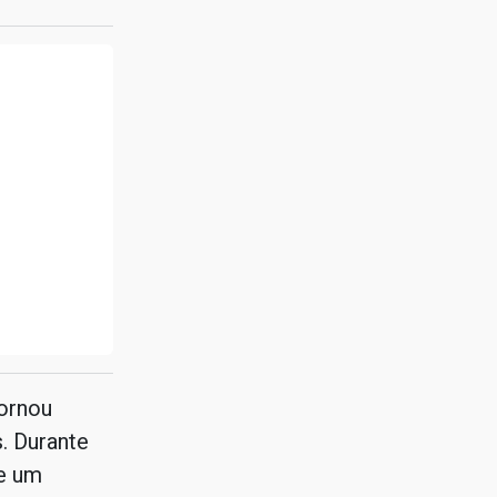
tornou
. Durante
de um