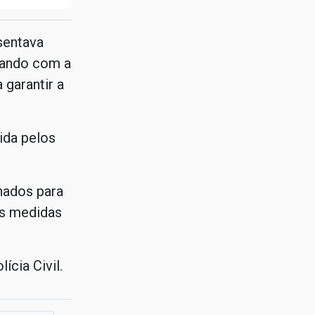
sentava
rando com a
 garantir a
ida pelos
hados para
as medidas
cia Civil.