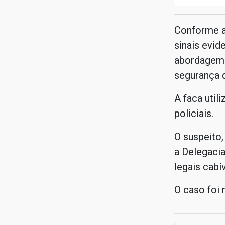
Conforme a
sinais evi
abordagem. 
segurança d
A faca util
policiais.
O suspeito,
a Delegacia
legais cabív
O caso foi 