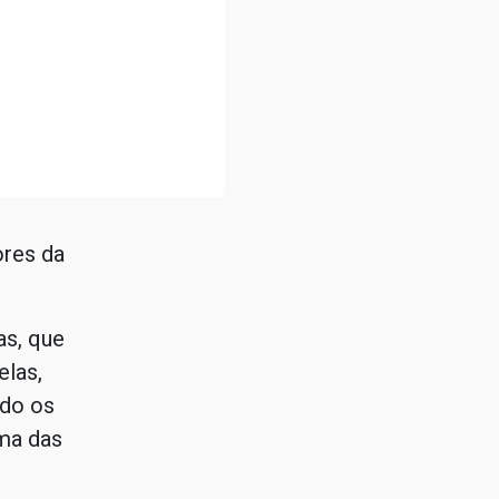
res da
as, que
elas,
ndo os
ma das