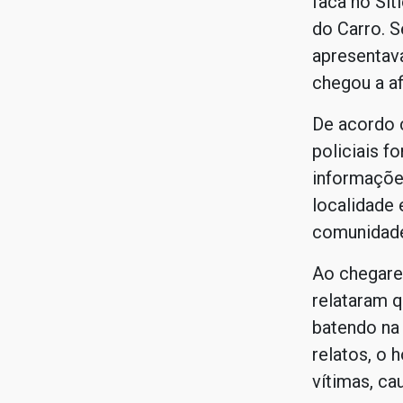
faca no Sít
do Carro. S
apresentava
chegou a af
De acordo 
policiais 
informaçõe
localidade
comunidad
Ao chegarem
relataram q
batendo na
relatos, o
vítimas, ca