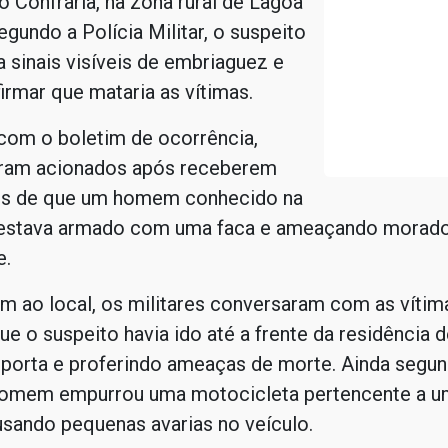
io Confraria, na zona rural de Lagoa
egundo a Polícia Militar, o suspeito
 sinais visíveis de embriaguez e
irmar que mataria as vítimas.
com o boletim de ocorrência,
foram acionados após receberem
s de que um homem conhecido na
 estava armado com uma faca e ameaçando morado
e.
 ao local, os militares conversaram com as vítim
ue o suspeito havia ido até a frente da residência d
 porta e proferindo ameaças de morte. Ainda segu
 homem empurrou uma motocicleta pertencente a u
usando pequenas avarias no veículo.