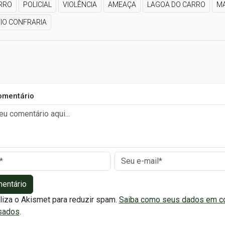
RRO
POLICIAL
VIOLÊNCIA
AMEAÇA
LAGOA DO CARRO
MA
TIO CONFRARIA
omentário
mentário
iliza o Akismet para reduzir spam.
Saiba como seus dados em c
sados
.