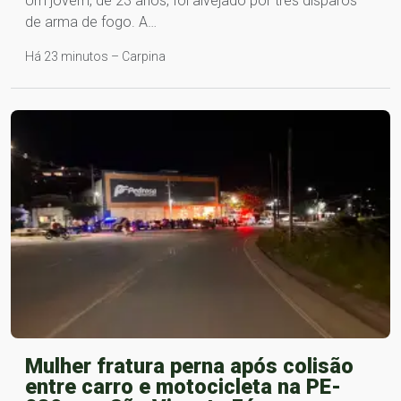
Um jovem, de 23 anos, foi alvejado por três disparos
de arma de fogo. A…
Há 23 minutos – Carpina
Mulher fratura perna após colisão
entre carro e motocicleta na PE-