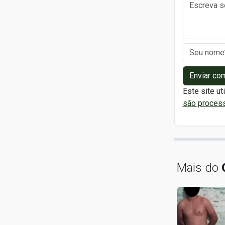
Enviar co
Este site ut
são proces
Mais do