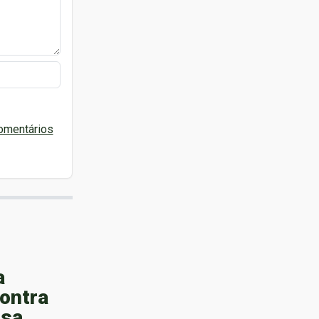
omentários
a
ontra
osa