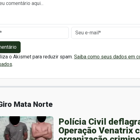
mentário
iliza o Akismet para reduzir spam.
Saiba como seus dados em c
sados
.
Giro Mata Norte
Polícia Civil deflagr
Operação Venatrix c
organização crimin