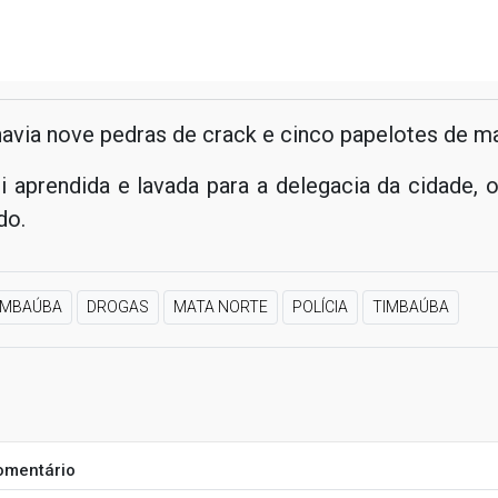
havia nove pedras de crack e cinco papelotes de m
i aprendida e lavada para a delegacia da cidade, 
do.
IMBAÚBA
DROGAS
MATA NORTE
POLÍCIA
TIMBAÚBA
omentário