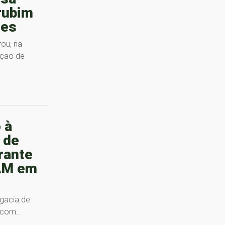
rubim
des
rou, na
ação de
 à
 de
rante
AM em
gacia de
o com…