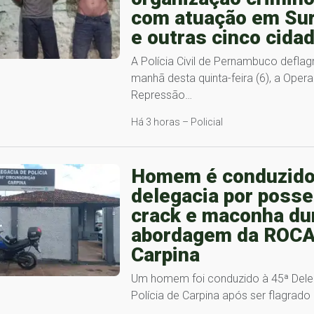
com atuação em Su
e outras cinco cida
A Polícia Civil de Pernambuco deflag
manhã desta quinta-feira (6), a Oper
Repressão…
Há 3 horas – Policial
Homem é conduzido
delegacia por posse
crack e maconha du
abordagem da ROC
Carpina
Um homem foi conduzido à 45ª Dele
Polícia de Carpina após ser flagrad