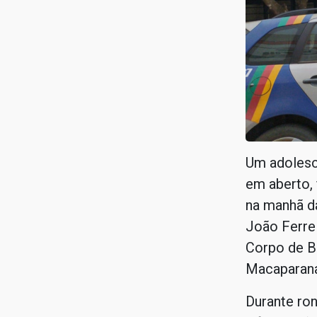
Um adolesc
em aberto, f
na manhã da
João Ferrei
Corpo de B
Macaparana
Durante ron