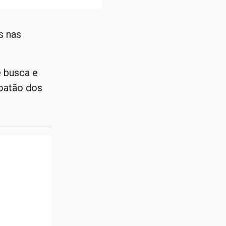
s nas
 busca e
oatão dos