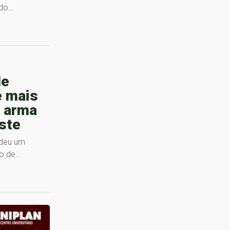
ido…
de
e mais
, arma
ste
ndeu um
lo de…