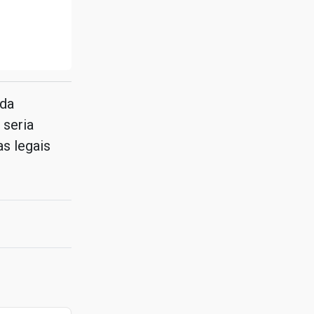
 da
 seria
s legais