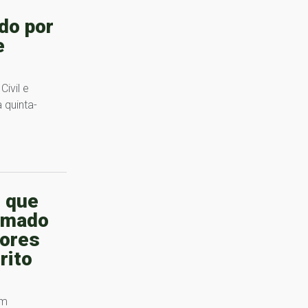
do por
e
ivil e
 quinta-
 que
rmado
ores
rito
um