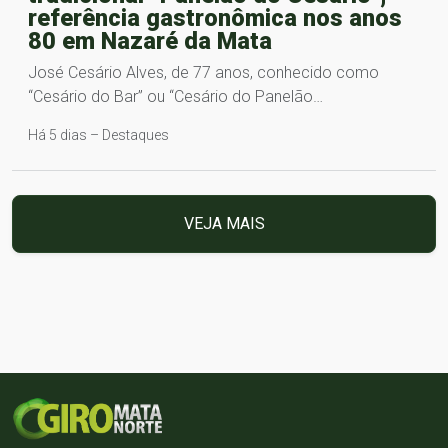
referência gastronômica nos anos
80 em Nazaré da Mata
José Cesário Alves, de 77 anos, conhecido como
“Cesário do Bar” ou “Cesário do Panelão…
Há 5 dias – Destaques
VEJA MAIS