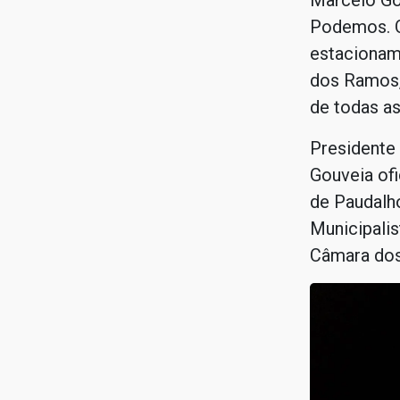
Marcelo Go
Podemos. O
estacionam
dos Ramos, 
de todas a
Presidente
Gouveia ofi
de Paudalh
Municipali
Câmara dos