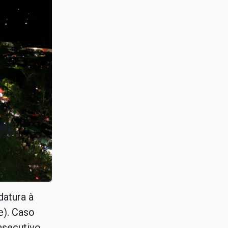
datura à
e). Caso
nsecutivo