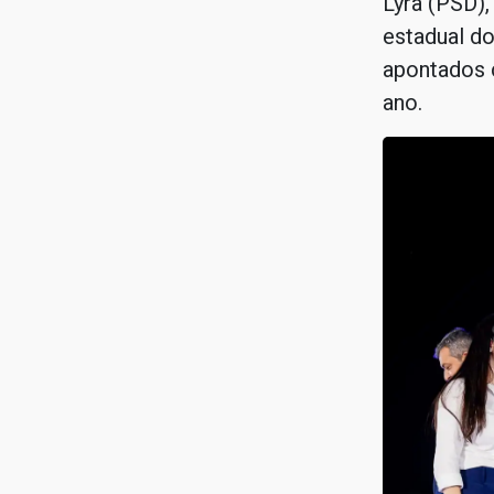
Lyra (PSD),
estadual do
apontados 
ano.