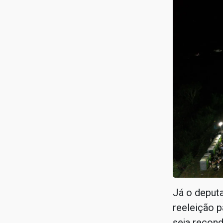
Já o deputa
reeleição p
seja recon