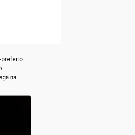
-prefeito
o
aga na