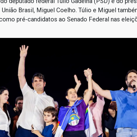
 do deputado federal Túlio Gadelha (PSD) e do pres
 União Brasil, Miguel Coelho. Túlio e Miguel tamb
como pré-candidatos ao Senado Federal nas eleiç