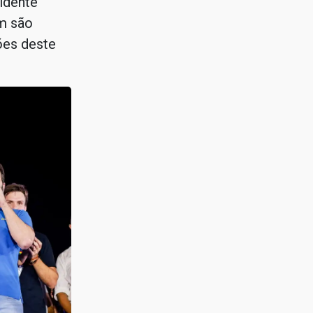
idente
ém são
ões deste