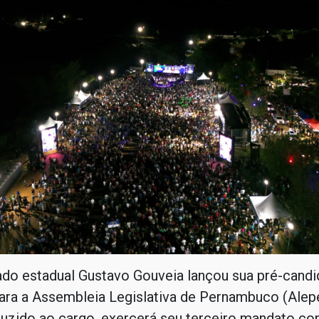
do estadual Gustavo Gouveia lançou sua pré-candi
ara a Assembleia Legislativa de Pernambuco (Alep
duzido ao cargo, exercerá seu terceiro mandato co