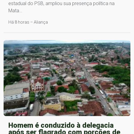
estadual do PSB, ampliou sua presença política na
Mata…
Há 8 horas – Aliança
Homem é conduzido à delegacia
após ser flagrado com porções de