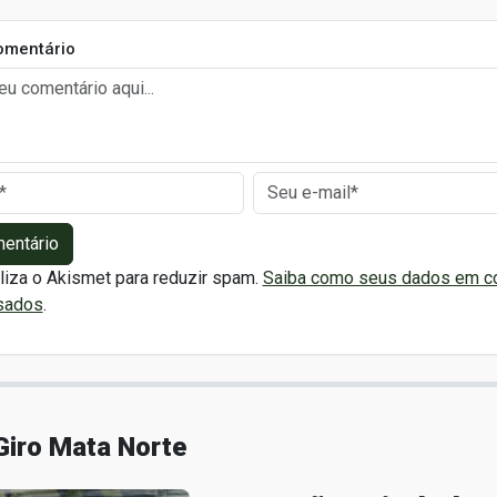
omentário
mentário
iliza o Akismet para reduzir spam.
Saiba como seus dados em c
sados
.
Giro Mata Norte