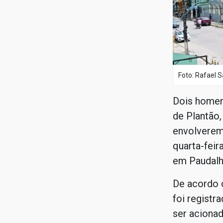
Foto: Rafael S
Dois homen
de Plantão
envolverem
quarta-feir
em Paudalh
De acordo c
foi registr
ser acionad