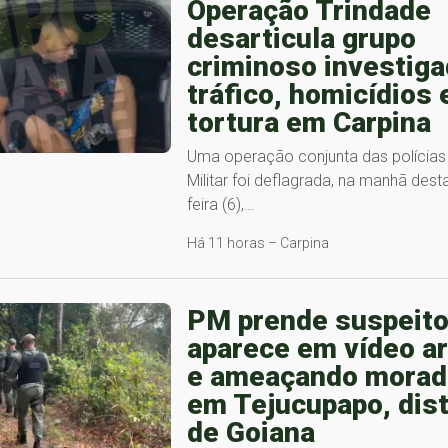
Operação Trindade
desarticula grupo
criminoso investiga
tráfico, homicídios 
tortura em Carpina
Uma operação conjunta das polícias C
Militar foi deflagrada, na manhã desta
feira (6),…
Há 11 horas – Carpina
PM prende suspeito
aparece em vídeo a
e ameaçando morad
em Tejucupapo, dist
de Goiana