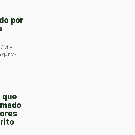
do por
e
ivil e
 quinta-
 que
rmado
ores
rito