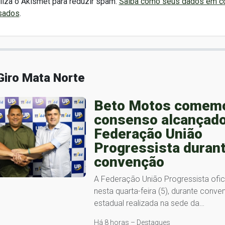
iliza o Akismet para reduzir spam.
Saiba como seus dados em c
sados
.
Giro Mata Norte
Beto Motos comem
consenso alcançado
Federação União
Progressista duran
convenção
A Federação União Progressista ofici
nesta quarta-feira (5), durante conv
estadual realizada na sede da…
Há 8 horas – Destaques