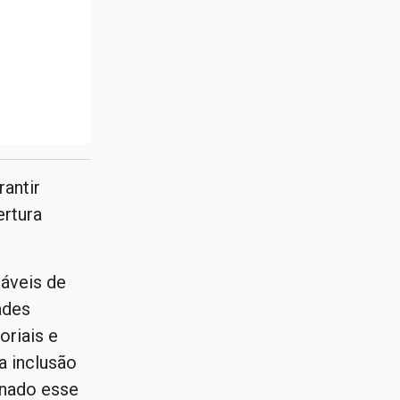
antir
ertura
áveis de
ades
oriais e
a inclusão
onado esse