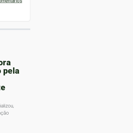
omentários
ora
 pela
te
alizou,
enção