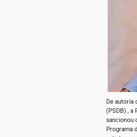
De autoria
(PSDB) , a 
sancionou o
Programa d