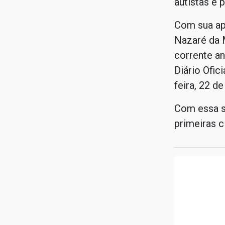
autistas e 
Com sua ap
Nazaré da 
corrente an
Diário Ofic
feira, 22 d
Com essa s
primeiras c