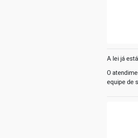
A lei já es
O atendimen
equipe de s