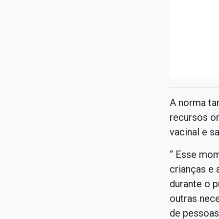
A norma tam
recursos or
vacinal e s
“ Esse mom
crianças e
durante o p
outras nece
de pessoas