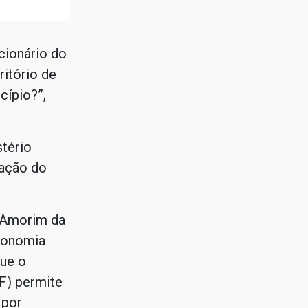
cionário do
itório de
cípio?”,
tério
iação do
 Amorim da
utonomia
que o
F) permite
 por