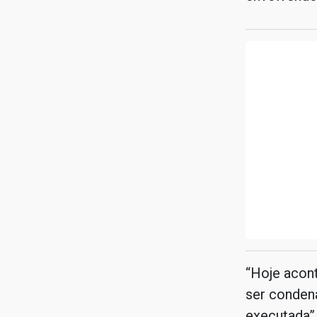
“Hoje acon
ser condena
executada”,