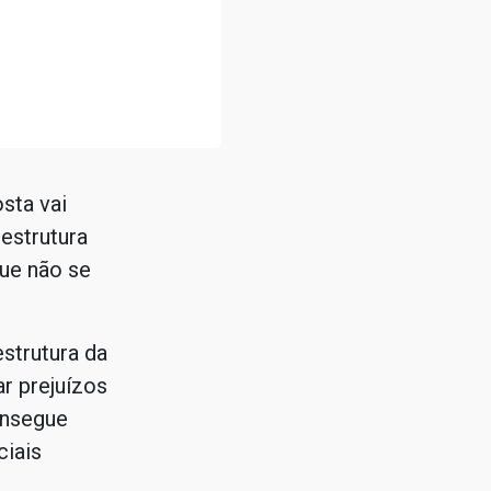
sta vai
estrutura
que não se
strutura da
r prejuízos
onsegue
iais