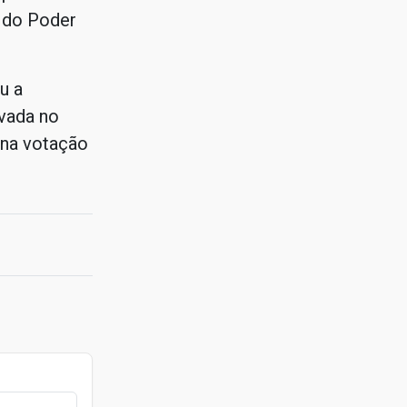
 do Poder
u a
avada no
 na votação