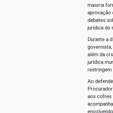
maioria for
aprovação 
debates sob
jurídica do 
Durante a d
governista,
além da cri
jurídica mu
restringem 
Ao defender
Procuradori
aos cofres
acompanhar
envolvendo