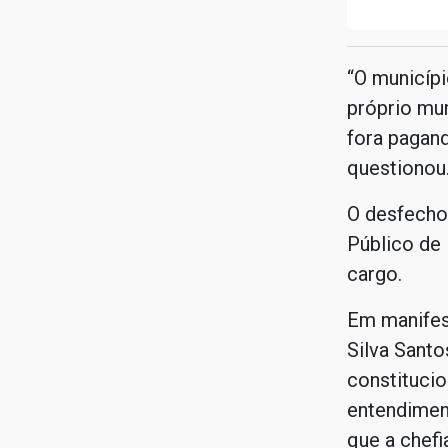
“O municípi
próprio mun
fora pagan
questionou
O desfecho
Público de
cargo.
Em manifes
Silva Sant
constitucio
entendimen
que a chefi