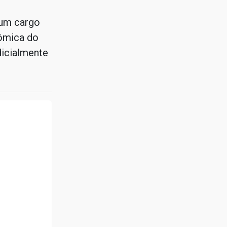
 um cargo
nômica do
dicialmente