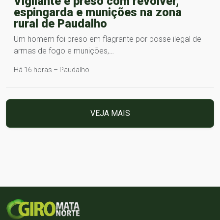
Vigilante é preso com revólver,
espingarda e munições na zona
rural de Paudalho
Um homem foi preso em flagrante por posse ilegal de
armas de fogo e munições,…
Há 16 horas – Paudalho
VEJA MAIS