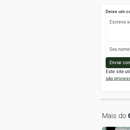
Deixe um c
Enviar co
Este site ut
são proces
Mais do