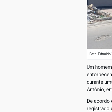
Foto: Ednaldo 
Um homem f
entorpecent
durante um
Antônio, em
De acordo c
registrado 