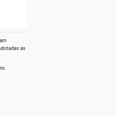
ram
adotadas as
es.