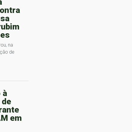
a
ontra
osa
rubim
des
rou, na
ação de
 à
 de
rante
AM em