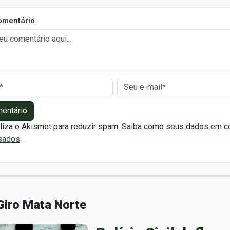
omentário
mentário
iliza o Akismet para reduzir spam.
Saiba como seus dados em c
sados
.
Giro Mata Norte