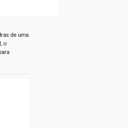
edras de uma
, o
para