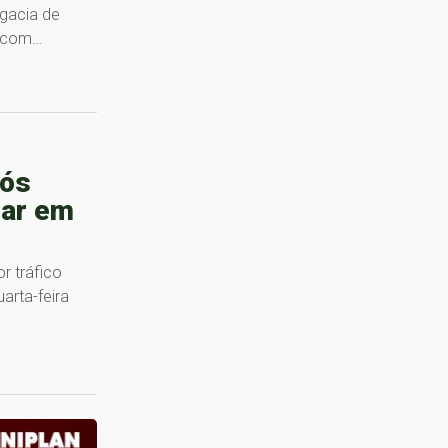
gacia de
o com…
pós
tar em
r tráfico
arta-feira