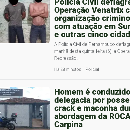
Polícia Civil deflagr
Operação Venatrix c
organização crimin
com atuação em Su
e outras cinco cida
A Polícia Civil de Pernambuco deflag
manhã desta quinta-feira (6), a Oper
Repressão…
Há 28 minutos – Policial
Homem é conduzido
delegacia por posse
crack e maconha du
abordagem da ROC
Carpina