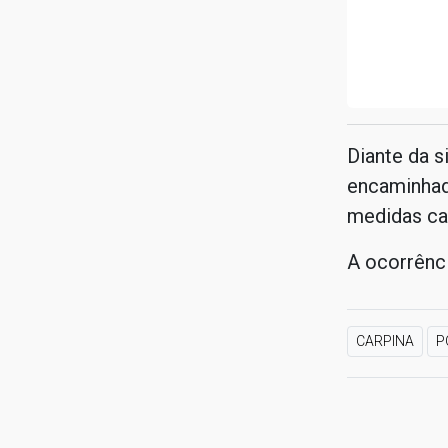
Diante da 
encaminhad
medidas ca
A ocorrênci
CARPINA
P