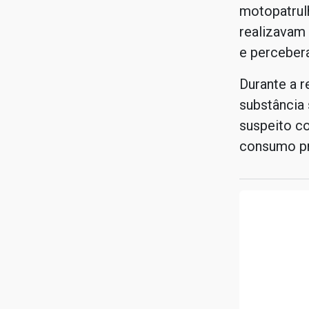
motopatrul
realizavam 
e percebera
Durante a r
substância 
suspeito co
consumo pr