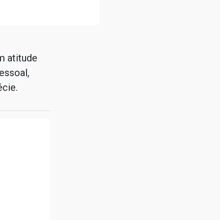
m atitude
essoal,
cie.