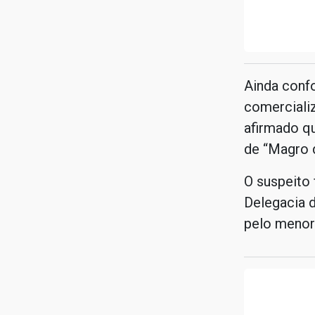
Ainda confo
comercializ
afirmado q
de “Magro 
O suspeito 
Delegacia d
pelo menor