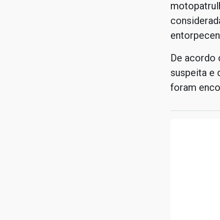
motopatrul
considerada
entorpecen
De acordo 
suspeita e 
foram enco