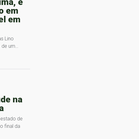
ima, é
ão em
el em
s Lino
ro de um…
de na
a
 estado de
 final da