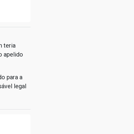
 teria
o apelido
do para a
ável legal