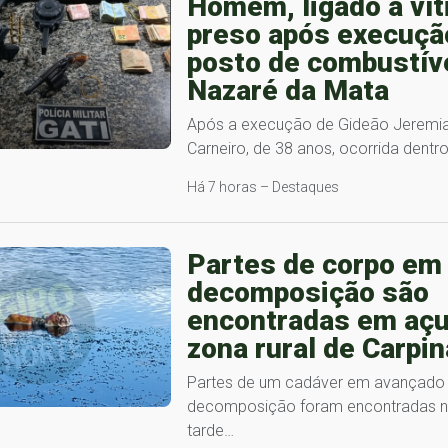
Homem, ligado a vít
preso após execuç
posto de combustív
Nazaré da Mata
Após a execução de Gideão Jeremia
Carneiro, de 38 anos, ocorrida dent
Há 7 horas – Destaques
Partes de corpo em
decomposição são
encontradas em açu
zona rural de Carpin
Partes de um cadáver em avançado
decomposição foram encontradas no
tarde…