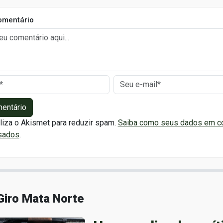
omentário
mentário
iliza o Akismet para reduzir spam.
Saiba como seus dados em c
sados
.
Giro Mata Norte