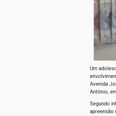
Um adolesc
envolviment
Avenida Joa
Antônio, em
Segundo inf
apreensão 