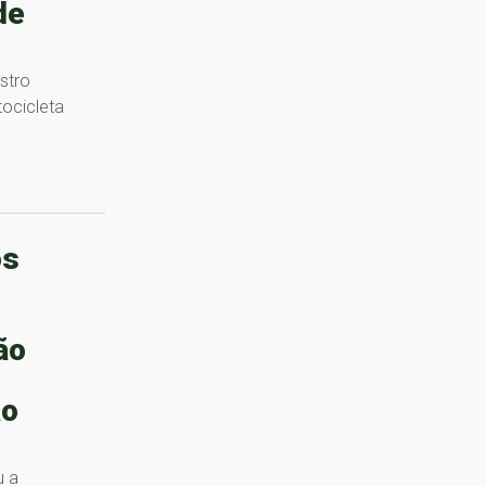
de
istro
ocicleta
os
ão
ão
u a