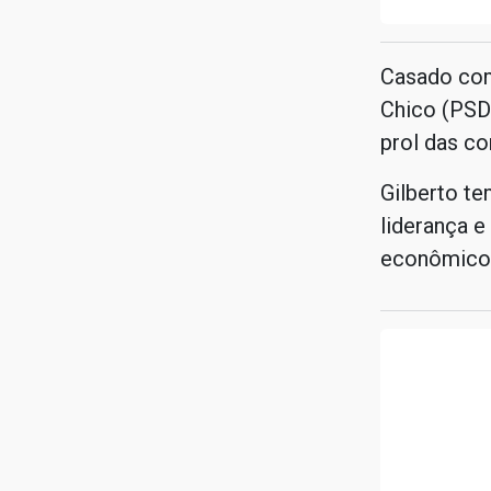
Casado com
Chico (PSD
prol das c
Gilberto te
liderança e
econômico 