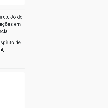
res, Jô de
m ações em
cia.
spírito de
l,