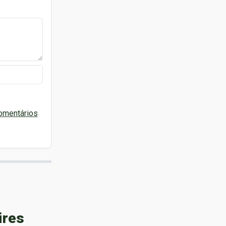
omentários
ires