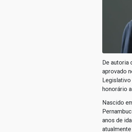
De autoria 
aprovado ne
Legislativo
honorário 
Nascido em
Pernambuco
anos de id
atualmente 