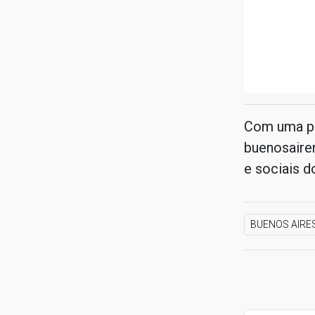
Com uma par
buenosairen
e sociais d
BUENOS AIRE