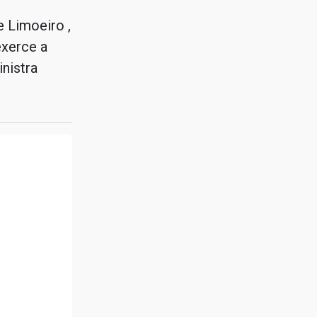
e Limoeiro ,
exerce a
nistra