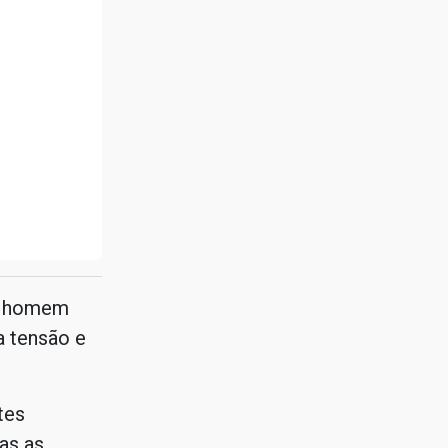
 o homem
a tensão e
tes
as as