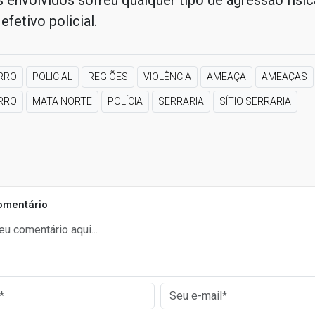
envolvidos sofreu qualquer tipo de agressão físic
efetivo policial.
RRO
POLICIAL
REGIÕES
VIOLÊNCIA
AMEAÇA
AMEAÇAS
RRO
MATA NORTE
POLÍCIA
SERRARIA
SÍTIO SERRARIA
omentário