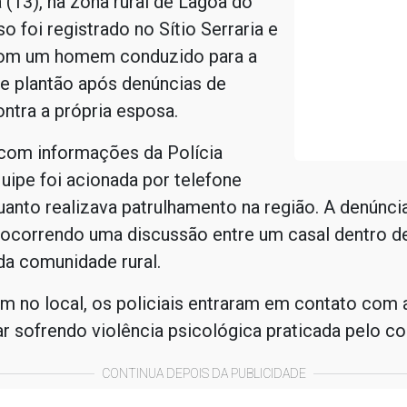
a (13), na zona rural de Lagoa do
so foi registrado no Sítio Serraria e
om um homem conduzido para a
e plantão após denúncias de
ntra a própria esposa.
com informações da Polícia
equipe foi acionada por telefone
uanto realizava patrulhamento na região. A denúnci
 ocorrendo uma discussão entre um casal dentro d
da comunidade rural.
 no local, os policiais entraram em contato com 
ar sofrendo violência psicológica praticada pelo c
CONTINUA DEPOIS DA PUBLICIDADE