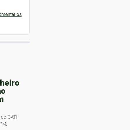
omentários
nheiro
ão
m
 do GATI,
BPM,