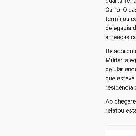
quarta-feir
Carro. O ca
terminou c
delegacia d
ameaças co
De acordo 
Militar, a 
celular enq
que estava
residência 
Ao chegarem
relatou est