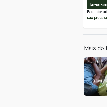
Enviar co
Este site ut
são proces
Mais do