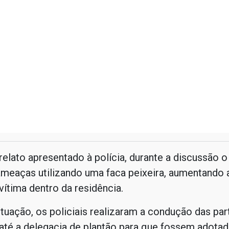
elato apresentado à polícia, durante a discussão
 ameaças utilizando uma faca peixeira, aumentando 
ítima dentro da residência.
ituação, os policiais realizaram a condução das par
até a delegacia de plantão para que fossem adotad