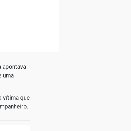
a apontava
e uma
a vítima que
ompanheiro.