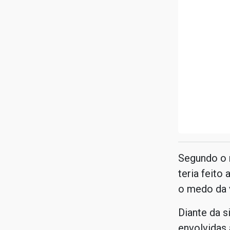
Segundo o r
teria feito
o medo da v
Diante da s
envolvidas 